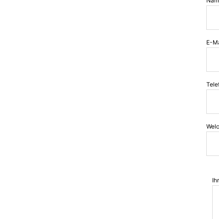
Nam
E-Ma
Tele
Welc
Ih